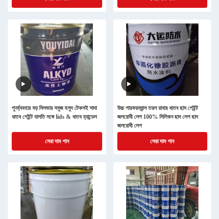
পুনর্ব্যবহার বড় সিলভার সবুজ হলুদ টেকসই সাদা
উচ্চ পারফরম্যান্স তরল রাবার ধাতব ছাদ পেইন্ট
ধাতব পেইন্ট বালতি সঙ্গে lids & ধাতব হ্যান্ডেল
জলরোধী লেপ 100% সিলিকন ছাদ লেপ ছাদ
জলরোধী লেপ
সেরা দাম পান
সেরা দাম পান