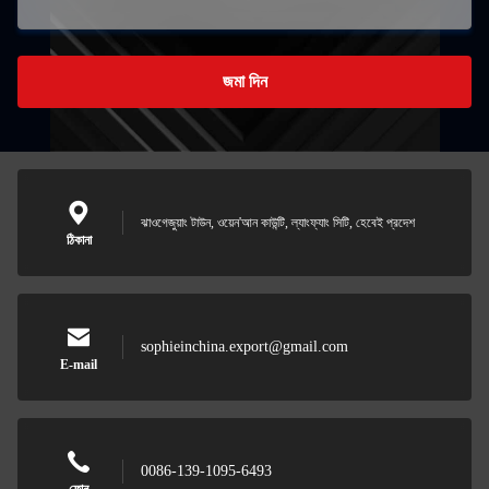
জমা দিন
ঝাওগেজুয়াং টাউন, ওয়েন'আন কাউন্টি, ল্যাংফ্যাং সিটি, হেবেই প্রদেশ
ঠিকানা
sophieinchina.export@gmail.com
E-mail
0086-139-1095-6493