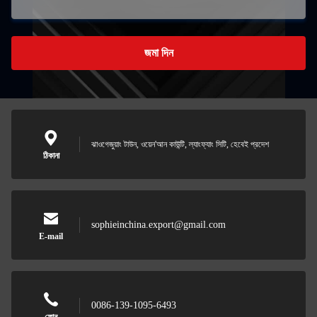
জমা দিন
ঝাওগেজুয়াং টাউন, ওয়েন'আন কাউন্টি, ল্যাংফ্যাং সিটি, হেবেই প্রদেশ
ঠিকানা
sophieinchina.export@gmail.com
E-mail
0086-139-1095-6493