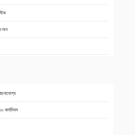
্টিক
যাপ-অন
চনাযোগ্য
০ কার্যদিবস