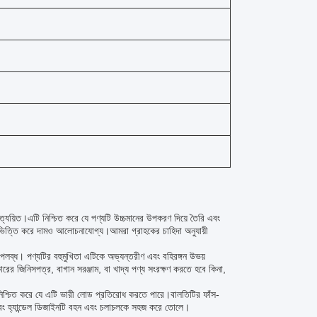
্যয়িত।এটি নিশ্চিত করে যে পণ্যটি উচ্চমানের উপকরণ দিয়ে তৈরি এবং
 ভিত্তি করে দামও আলোচনাযোগ্য।আমরা গ্রাহকের চাহিদা অনুযায়ী
ন উপলব্ধ। পণ্যটির বহুমুখিতা এটিকে অভ্যন্তরীণ এবং বহিরঙ্গন উভয়
ের জিনিসপত্র, বাগান সরঞ্জাম, বা খাদ্য পণ্য সংরক্ষণ করতে হবে কিনা,
 নিশ্চিত করে যে এটি ভারী লোড প্রতিরোধ করতে পারে।বালতিটির ফাঁস-
, এবং হ্যান্ডেল ডিজাইনটি বহন এবং চলাচলকে সহজ করে তোলে।