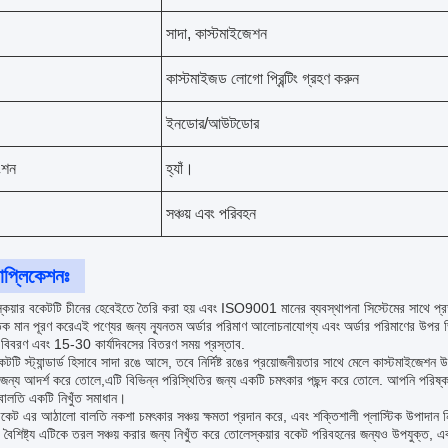
সাদা, কাস্টমাইজেশন
কাস্টমাইজড লোগো প্রিন্টিং গ্রহণ করুন
ইনডোর/আউটডোর
াংশন
হ্যাঁ।
সঞ্চয় এবং পরিবহন
াপ্লিকেশনঃ
কয়ার বকেটটি চীনের হেবেইতে তৈরি করা হয় এবং ISO9001 মানের ব্যবস্থাপনা সিস্টেমের সাথে প্রত
তিক মান পূরণ করেএই পণ্যের জন্য ন্যূনতম অর্ডার পরিমাণ আলোচনাযোগ্য এবং অর্ডার পরিমাণের উপর
 বিবরণ এবং 15-30 কার্যদিবসের বিতরণ সময় প্রস্তাব.
কেটটি স্ট্যান্ডার্ড হিসাবে সাদা রঙে আসে, তবে নির্দিষ্ট রঙের প্রয়োজনীয়তার সাথে মেলে কাস্টমাইজেশ
 জন্য আদর্শ করে তোলে,এটি বিভিন্ন পরিস্থিতির জন্য একটি চমৎকার পছন্দ করে তোলে. আপনি পরিষ্কার
্র বালতি একটি নিখুঁত সমাধান।
বকেট এর আঠালো বালতি নকশা চমৎকার সঞ্চয় ক্ষমতা প্রদান করে, এবং শক্তিশালী প্লাস্টিক উপাদান
 বৈশিষ্ট্য এটিকে তরল সঞ্চয় করার জন্য নিখুঁত করে তোলেস্কয়ার বকেট পরিবহনের জন্যও উপযুক্ত