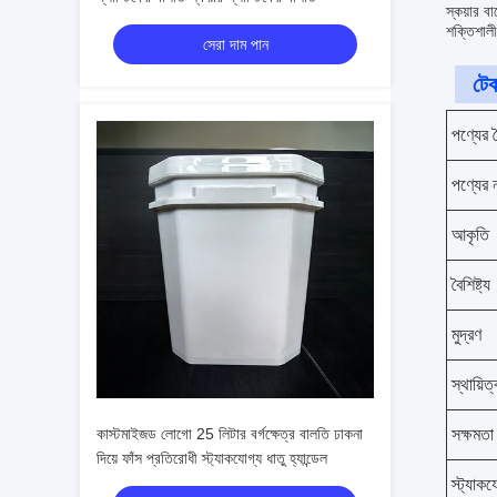
স্কয়ার ব
শক্তিশালী
সেরা দাম পান
টেক
পণ্যের বৈ
পণ্যের 
আকৃতি
বৈশিষ্ট্য
মুদ্রণ
স্থায়িত্
কাস্টমাইজড লোগো 25 লিটার বর্গক্ষেত্র বালতি ঢাকনা
সক্ষমতা
দিয়ে ফাঁস প্রতিরোধী স্ট্যাকযোগ্য ধাতু হ্যান্ডেল
স্ট্যাকয