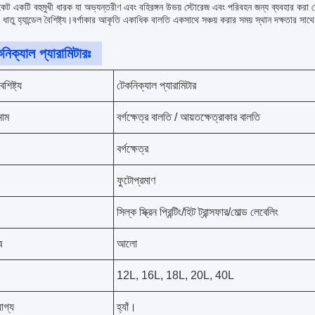
াকেট একটি বহুমুখী ধারক যা অভ্যন্তরীণ এবং বহিরঙ্গন উভয় স্টোরেজ এবং পরিবহন জন্য ব্যবহার ক
 ধাতু হ্যান্ডেল বৈশিষ্ট্য।বর্গাকার আকৃতি একাধিক বালতি একসাথে সঞ্চয় করার সময় স্থান দক্ষতার সাথে
নিক্যাল প্যারামিটারঃ
শিষ্ট্য
টেকনিক্যাল প্যারামিটার
নাম
বর্গক্ষেত্র বালতি / আয়তক্ষেত্রাকার বালতি
বর্গক্ষেত্র
ফুটোপ্রমাণ
সিল্ক স্ক্রিন প্রিন্টিং/হিট ট্রান্সফার/মোল্ড লেবেলিং
ব
আলো
12L, 16L, 18L, 20L, 40L
োগ্য
হ্যাঁ।