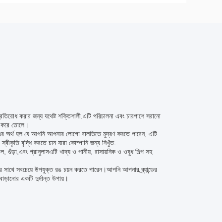
প্রতিরোধ করার জন্য যথেষ্ট শক্তিশালী.এটি পরিচালনা এবং চারপাশে সরানো
পদ করে তোলে।
 এর অর্থ হল যে আপনি আপনার লোগো বালতিতে মুদ্রণ করতে পারেন, এটি
ের স্বীকৃতি বৃদ্ধি করতে চান যারা কোম্পানি জন্য নিখুঁত.
 গুঁড়া,এবং গ্রানুলাসএটি খাদ্য ও পানীয়, রাসায়নিক ও ওষুধ শিল্প সহ
যের সাথে সবচেয়ে উপযুক্ত রঙ চয়ন করতে পারেন।আপনি আপনার ব্র্যান্ডের
বাড়ানোর একটি দুর্দান্ত উপায়।