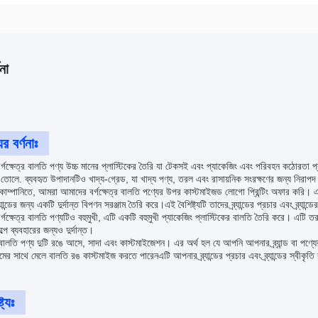
না
র বর্ণনাঃ
্গক্ষেত্র বালতি পণ্য উচ্চ মানের প্লাস্টিকের তৈরি যা টেকসই এবং প্যাকেজিং এবং পরিবহন কঠোরতা 
োলে. ব্যবহৃত উপাদানটিও খাদ্য-গ্রেড, যা খাদ্য পণ্য, তরল এবং রাসায়নিক সংরক্ষণের জন্য নিরা
োম্পানিতে, আমরা আমাদের বর্গক্ষেত্র বালতি পণ্যের উপর কাস্টমাইজড লোগো প্রিন্টিং অফার করি।
যান্ডের জন্য একটি দুর্দান্ত বিপণন সরঞ্জাম তৈরি করে।এই বৈশিষ্ট্যটি তাদের ব্র্যান্ডের প্রচার এবং ব্র্যান্ড
্গক্ষেত্র বালতি পণ্যটিও বহুমুখী, এটি একটি বহুমুখী প্যাকেজিং প্লাস্টিকের বালতি তৈরি করে। এটি তরল,
ল্পে ব্যবহারের জন্যও দুর্দান্ত।
্র বালতি পণ্য দুটি রঙে আসে, সাদা এবং কাস্টমাইজেশন। এর অর্থ হল যে আপনি আপনার ব্র্যান্ড বা পণ্
মের সাথে মেলে বালতি রঙ কাস্টমাইজ করতে পারেনএটি আপনার ব্র্যান্ডের প্রচার এবং ব্র্যান্ডের স্বীকৃতি 
ট্যঃ