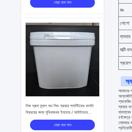
সেরা দাম পান
রঙ
লোগো
ব্যবহার
মাল্টি-ফ
প্রয়োগ
অ্য
আমাদের স্
আন্তর্জা
প্যাকেজিং
লিক প্রুফ স্ন্যাপ অন লিড স্কয়ার প্লাস্টিকের বালতি
স্কয়ার ব
ব্যবহারের
বিক্রয়ের জন্য সুবিধাজনক ইনডোর / আউটডোর
বর্গক্ষেত
স্টোরেজ জন্য
স্কোয়ার 
সেরা দাম পান
প্রতিরোধী