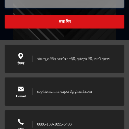
জমা দিন
ঝাওগেজুয়াং টাউন, ওয়েন'আন কাউন্টি, ল্যাংফ্যাং সিটি, হেবেই প্রদেশ
ঠিকানা
sophieinchina.export@gmail.com
E-mail
0086-139-1095-6493