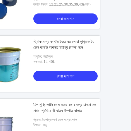
বালতি উচ্চতা: 12,21,25,30,35,39,43(সেমি)
সেরা দাম পান
স্ট্যাকযোগ্য কাস্টমাইজড রঙ লোহা লুব্রিকেটিং
তেল বালতি অপসারণযোগ্য ঢাকনা সঙ্গে
আকৃতি: সিলিন্ড্রিক
সক্ষমতা: 1L-40L
সেরা দাম পান
শিল্প লুব্রিকেটিং তেল সঞ্চয় করার জন্য ঢাকনা সহ
মরিচা প্রতিরোধী ধাতব ইস্পাত বালতি
প্রকার: তৈলাক্তকরণ তেল সংগ্রহস্থল
উপাদান: ধাতু