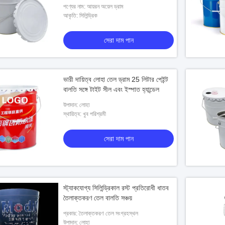
পণ্যের নাম: আয়রন অয়েল ড্রাম
আকৃতি: সিলিন্ড্রিক
সেরা দাম পান
ভারী দায়িত্ব লোহা তেল ড্রাম 25 লিটার পেইন্ট
বালতি সঙ্গে টাইট সীল এবং ইস্পাত হ্যান্ডেল
উপাদান: লোহা
স্থায়িত্ব: খুব পরিশ্রমী
সেরা দাম পান
স্ট্যাকযোগ্য সিলিন্ড্রিকাল রস্ট প্রতিরোধী ধাতব
তৈলাক্তকরণ তেল বালতি সঞ্চয়
প্রকার: তৈলাক্তকরণ তেল সংগ্রহস্থল
উপাদান: লোহা