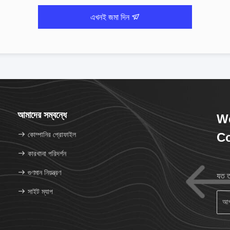
এখনই জমা দিন
আমাদের সম্বন্ধে
We
কোম্পানির প্রোফাইল
Co
কারখানা পরিদর্শন
গুণমান নিয়ন্ত্রণ
যত ত
সাইট ম্যাপ