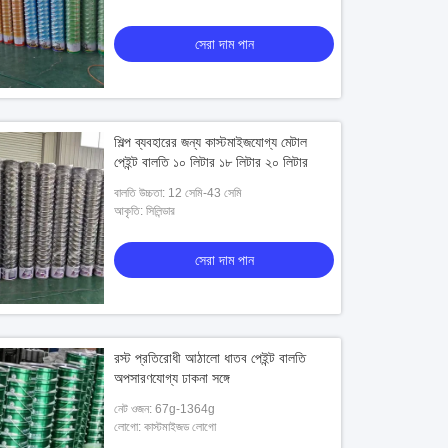
সেরা দাম পান
শিল্প ব্যবহারের জন্য কাস্টমাইজযোগ্য মেটাল
পেইন্ট বালতি ১০ লিটার ১৮ লিটার ২০ লিটার
বালতি উচ্চতা: 12 সেমি-43 সেমি
আকৃতি: সিলিন্ডার
সেরা দাম পান
রস্ট প্রতিরোধী আঠালো ধাতব পেইন্ট বালতি
অপসারণযোগ্য ঢাকনা সঙ্গে
নেট ওজন: 67g-1364g
লোগো: কাস্টমাইজড লোগো