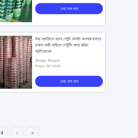
সেরা দাম পান
উচ্চ স্থায়িত্ব ধাতব পেইন্ট বালতি অপসারণযোগ্য
ঢাকনা ভারী দায়িত্ব পেইন্টিং জন্য মরিচা
প্রতিরোধের
Shape: Round
উপযুক্ত: শিল্প ব্যবহার
সেরা দাম পান
4