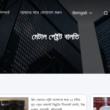
ম্পর্কে
আমাদের সাথে যোগাযোগ করুন
Bengali
মেটাল পেইন্ট বালতি
শিল্প গ্রেডের পেইন্ট সংরক্ষণের জন্য ২৫ লিটার
ফুড গ্রেড অফসেট প্রিন্টেড টিনপ্লেট বালতি, উচ্চ
গুণমান, বায়ুরোধী, মরিচারোধী