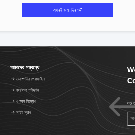
এখনই জমা দিন
আমাদের সম্বন্ধে
We
কোম্পানির প্রোফাইল
Co
কারখানা পরিদর্শন
গুণমান নিয়ন্ত্রণ
যত ত
সাইট ম্যাপ