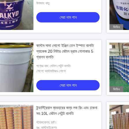
উপাদান: ধাতু
সেরা দাম পান
ভিডিও
কাস্টম সাদা লোগো ইঞ্জিন তেল ইস্পাত বালতি
প্যাকেজ 20 লিটার মেটাল ড্রাম গোলাকার 5
গ্যালন বালতি
পণ্যের নাম: মেটাল পেইন্ট বালতি
লোগো: কাস্টমাইজড লোগো
সেরা দাম পান
ভিডিও
ইন্ডাস্ট্রিয়াল ব্যবহারের জন্য লক রিং এবং ঢাকনা
সহ 10L মেটাল পেইন্ট বালতি
স্ট্যাকযোগ্য: হ্যাঁ।
রঙ: কাস্টমাইজেশন