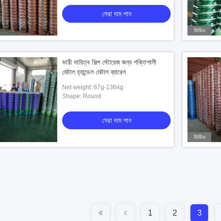
সেরা দাম পান
ভিডিও
ভারী দায়িত্ব শিল্প স্টোরেজ জন্য শক্তিশালী
মেটাল হ্যান্ডেল মেটাল ব্যারেল
Net weight: 67g-1364g
Shape: Round
সেরা দাম পান
ভিডিও
1
2
3