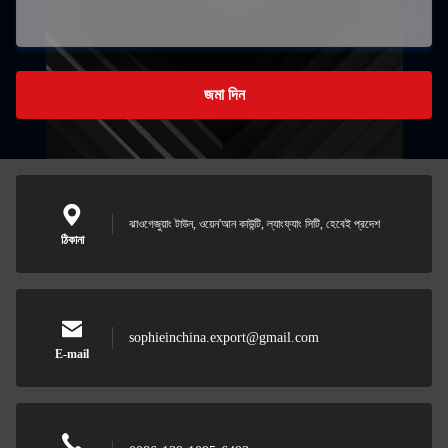
জমা দিন
ঝাওগেজুয়াং টাউন, ওয়েন'আন কাউন্টি, ল্যাংফ্যাং সিটি, হেবেই প্রদেশ
ঠিকানা
sophieinchina.export@gmail.com
E-mail