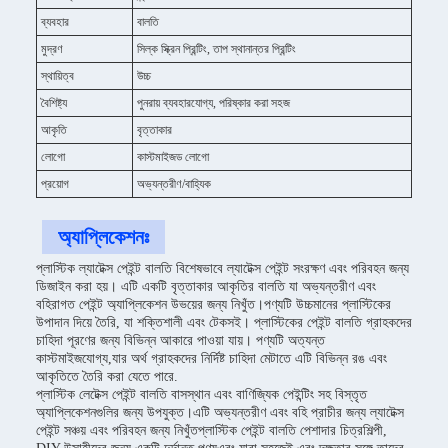
ব্যবহার
বালতি
মুদ্রণ
সিল্ক স্ক্রিন প্রিন্টিং, তাপ স্থানান্তর প্রিন্টিং
স্থায়িত্ব
উচ্চ
বৈশিষ্ট্য
পুনরায় ব্যবহারযোগ্য, পরিষ্কার করা সহজ
আকৃতি
বৃত্তাকার
লোগো
কাস্টমাইজড লোগো
প্রয়োগ
অভ্যন্তরীণ/বাহ্যিক
অ্যাপ্লিকেশনঃ
প্লাস্টিক ল্যাটেক্স পেইন্ট বালতি বিশেষভাবে ল্যাটেক্স পেইন্ট সংরক্ষণ এবং পরিবহন জন্য
ডিজাইন করা হয়। এটি একটি বৃত্তাকার আকৃতির বালতি যা অভ্যন্তরীণ এবং
বহিরাগত পেইন্ট অ্যাপ্লিকেশন উভয়ের জন্য নিখুঁত।পণ্যটি উচ্চমানের প্লাস্টিকের
উপাদান দিয়ে তৈরি, যা শক্তিশালী এবং টেকসই। প্লাস্টিকের পেইন্ট বালতি গ্রাহকদের
চাহিদা পূরণের জন্য বিভিন্ন আকারে পাওয়া যায়। পণ্যটি অত্যন্ত
কাস্টমাইজযোগ্য,যার অর্থ গ্রাহকদের নির্দিষ্ট চাহিদা মেটাতে এটি বিভিন্ন রঙ এবং
আকৃতিতে তৈরি করা যেতে পারে.
প্লাস্টিক লেটেক্স পেইন্ট বালতি বাসস্থান এবং বাণিজ্যিক পেইন্টিং সহ বিস্তৃত
অ্যাপ্লিকেশনগুলির জন্য উপযুক্ত।এটি অভ্যন্তরীণ এবং বহি প্রাচীর জন্য ল্যাটেক্স
পেইন্ট সঞ্চয় এবং পরিবহন জন্য নিখুঁতপ্লাস্টিক পেইন্ট বালতি পেশাদার চিত্রশিল্পী,