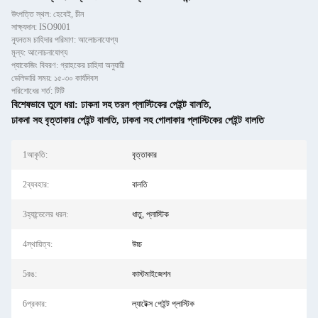
উৎপত্তি স্থল: হেবেই, চীন
সাক্ষ্যদান: ISO9001
ন্যূনতম চাহিদার পরিমাণ: আলোচনাযোগ্য
মূল্য: আলোচনাযোগ্য
প্যাকেজিং বিবরণ: গ্রাহকের চাহিদা অনুযায়ী
ডেলিভারি সময়: ১৫-৩০ কার্যদিবস
পরিশোধের শর্ত: টিটি
বিশেষভাবে তুলে ধরা:
ঢাকনা সহ তরল প্লাস্টিকের পেইন্ট বালতি
,
ঢাকনা সহ বৃত্তাকার পেইন্ট বালতি
,
ঢাকনা সহ গোলাকার প্লাস্টিকের পেইন্ট বালতি
1আকৃতি:
বৃত্তাকার
2ব্যবহার:
বালতি
3হ্যান্ডেলের ধরন:
ধাতু, প্লাস্টিক
4স্থায়িত্ব:
উচ্চ
5রঙ:
কাস্টমাইজেশন
6প্রকার:
ল্যাটেক্স পেইন্ট প্লাস্টিক