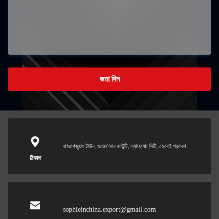
জমা দিন
ঝাওগেজুয়াং টাউন, ওয়েন'আন কাউন্টি, ল্যাংফ্যাং সিটি, হেবেই প্রদেশ
ঠিকানা
sophieinchina.export@gmail.com