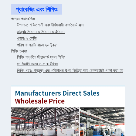
প্যাকেজিং এবং শিপিংঃ
পণ্যের প্যাকেজিংঃ
উপাদান: শক্তিশালী এবং দীর্ঘস্থায়ী কার্ডবোর্ড বাক্স
মাত্রাঃ 30cm x 30cm x 40cm
ওজনঃ ২ কেজি
পরিমাণঃ প্রতি বাক্সে ২০ টুকরা
শিপিং তথ্যঃ
শিপিং পদ্ধতিঃ স্ট্যান্ডার্ড স্থল শিপিং
ডেলিভারি সময়ঃ ৩-৫ কার্যদিবস
শিপিং খরচঃ গন্তব্য এবং পরিমাণের উপর ভিত্তি করে চেকআউটে গণনা করা হয়