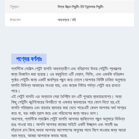
7মুদ্রণ:
সিল্ক স্ক্রিন প্রিন্টিং.হিট ট্রান্সফার প্রিন্টিং
8প্রয়োগ:
অভ্যন্তর / বহি
পণ্যের বর্ণনাঃ
প্লাস্টিক লেটেক্স পেইন্ট বালতি অভ্যন্তরীণ এবং বহিরাগত উভয় পেইন্টিং প্রকল্পের
জন্য ডিজাইন করা হয়েছে। এর বহুমুখিতা এটি দেয়াল, সিলিং, এবং এমনকি বহিরঙ্গন
পৃষ্ঠের পেইন্টিং জন্য একটি জনপ্রিয় পছন্দ করে তোলে।আপনার নির্দিষ্ট চাহিদা অনুসারে
বালতি বিভিন্ন আকারের পাওয়া যায়, এবং কয়েক লিটার পর্যন্ত পেইন্ট ধরে রাখতে
পারে।
এই পেইন্ট বালতি এর অন্যতম সেরা বৈশিষ্ট্য হল এটি পুনরায় ব্যবহারযোগ্য। অন্য
কিছু পেইন্টিং কন্টেইনারের বিপরীতে যা একবার ব্যবহারের পরে ফেলে দিতে হয়,এই
বালতি পরিষ্কার এবং বারবার ব্যবহার করা যেতে পারেএটি কেবল আপনার অর্থ সাশ্রয়
করে না, বরং বর্জ্য হ্রাস করে এবং পরিবেশের জন্য আরও ভাল।
অবশেষে, প্লাস্টিক ল্যাটেক্স পেইন্ট বালতি আপনার ব্যক্তিগত পছন্দ অনুসারে বিভিন্ন
রঙে পাওয়া যায়। আপনি আপনার কাজের সাইটে একটি উজ্জ্বল এবং সাহসী রঙ
দাঁড়ানো চান কিনা,অথবা আপনার আশেপাশের মানুষের সাথে মিশে যাওয়ার জন্য আরো
নরম স্বরে, আমরা আপনাকে কভার আছে.