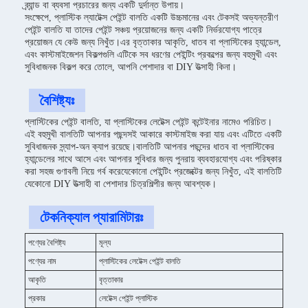
ব্র্যান্ড বা ব্যবসা প্রচারের জন্য একটি দুর্দান্ত উপায়।
সংক্ষেপে, প্লাস্টিক ল্যাটেক্স পেইন্ট বালতি একটি উচ্চমানের এবং টেকসই অভ্যন্তরীণ
পেইন্ট বালতি যা তাদের পেইন্ট সঞ্চয় প্রয়োজনের জন্য একটি নির্ভরযোগ্য পাত্রে
প্রয়োজন যে কেউ জন্য নিখুঁত।এর বৃত্তাকার আকৃতি, ধাতব বা প্লাস্টিকের হ্যান্ডেল,
এবং কাস্টমাইজেশন বিকল্পগুলি এটিকে সব ধরণের পেইন্টিং প্রকল্পের জন্য বহুমুখী এবং
সুবিধাজনক বিকল্প করে তোলে, আপনি পেশাদার বা DIY উত্সাহী কিনা।
বৈশিষ্ট্যঃ
প্লাস্টিকের পেইন্ট বালতি, যা প্লাস্টিকের লেটেক্স পেইন্ট কন্টেইনার নামেও পরিচিত।
এই বহুমুখী বালতিটি আপনার পছন্দসই আকারে কাস্টমাইজ করা যায় এবং এটিতে একটি
সুবিধাজনক স্ন্যাপ-অন ক্যাপ রয়েছে।বালতিটি আপনার পছন্দের ধাতব বা প্লাস্টিকের
হ্যান্ডেলের সাথে আসে এবং আপনার সুবিধার জন্য পুনরায় ব্যবহারযোগ্য এবং পরিষ্কার
করা সহজ গুণাবলী নিয়ে গর্ব করেযেকোনো পেইন্টিং প্রজেক্টের জন্য নিখুঁত, এই বালতিটি
যেকোনো DIY উত্সাহী বা পেশাদার চিত্রশিল্পীর জন্য আবশ্যক।
টেকনিক্যাল প্যারামিটারঃ
পণ্যের বৈশিষ্ট্য
মূল্য
পণ্যের নাম
প্লাস্টিকের লেটেক্স পেইন্ট বালতি
আকৃতি
বৃত্তাকার
প্রকার
লেটেক্স পেইন্ট প্লাস্টিক