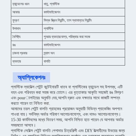
হ্যান্ডেলের ধরন
ধাতু, প্লাস্টিক
আকার
কাস্টমাইজেশন
মুদ্রণ
সিল্ক স্ক্রিন প্রিন্টিং, তাপ স্থানান্তর প্রিন্টিং
উপাদান
প্লাস্টিক
বৈশিষ্ট্য
পুনরায় ব্যবহারযোগ্য, পরিষ্কার করা সহজ
রঙ
কাস্টমাইজেশন
ঢাকনা প্রকার
স্ন্যাপ অন
ব্যবহার
বালতি
অ্যাপ্লিকেশনঃ
প্লাস্টিক ল্যাটেক্স পেইন্ট কন্টেইনারটি ধাতব বা প্লাস্টিকের হ্যান্ডেল সহ উপলব্ধ, এটি
বহন এবং পরিবহন করা সহজ করে তোলে। এর বৃত্তাকার আকৃতি সহজেই রঙ মিশ্রণ
এবং pourালাইয়ের অনুমতি দেয়,আপনি দ্রুত এবং দক্ষতার সাথে কাজটি সম্পন্ন
করতে পারেন তা নিশ্চিত করা.
আমাদের তরল পেইন্ট বালতি গ্রাহকের প্রয়োজন অনুযায়ী বিভিন্ন প্যাকেজিং অপশনে
পাওয়া যায়। সর্বনিম্ন অর্ডার পরিমাণ আলোচনাযোগ্য, এবং দামও আলোচনাযোগ্য।
15-30 কার্যদিবসের মধ্যে বিতরণ সময়, আপনি নিশ্চিত হতে পারেন যে আপনার অর্ডার
সময়মতো আসবে।
প্লাস্টিক লেটেক্স পেইন্ট বালতি পেশাদার চিত্রশিল্পী এবং DIY উত্সাহীদের উভয়ের জন্য