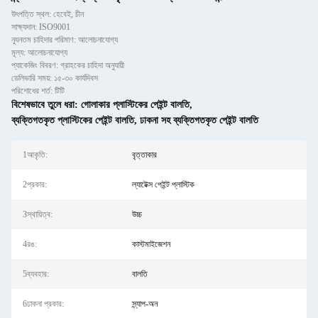
উৎপত্তি স্থল: হেবেই, চীন
সাক্ষ্যদান: ISO9001
ন্যূনতম চাহিদার পরিমাণ: আলোচনাযোগ্য
মূল্য: আলোচনাযোগ্য
প্যাকেজিং বিবরণ: গ্রাহকের চাহিদা অনুযায়ী
ডেলিভারি সময়: ১৫-৩০ কার্যদিবস
পরিশোধের শর্ত: টিটি
বিশেষভাবে তুলে ধরা:
গোলাকার প্লাস্টিকের পেইন্ট বালতি
,
ব্যক্তিগতকৃত প্লাস্টিকের পেইন্ট বালতি
,
ঢাকনা সহ ব্যক্তিগতকৃত পেইন্ট বালতি
1আকৃতি:
বৃত্তাকার
2প্রকার:
ল্যাটেক্স পেইন্ট প্লাস্টিক
3স্থায়িত্ব:
উচ্চ
4রঙ:
কাস্টমাইজেশন
5ব্যবহার:
বালতি
6ঢাকনা প্রকার:
স্ন্যাপ-অন