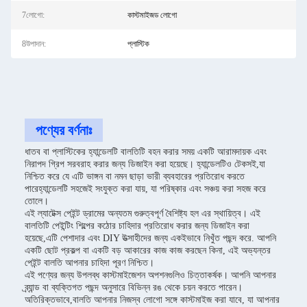
7লোগো:
কাস্টমাইজড লোগো
8উপাদান:
প্লাস্টিক
পণ্যের বর্ণনাঃ
ধাতব বা প্লাস্টিকের হ্যান্ডেলটি বালতিটি বহন করার সময় একটি আরামদায়ক এবং
নিরাপদ গ্রিপ সরবরাহ করার জন্য ডিজাইন করা হয়েছে। হ্যান্ডেলটিও টেকসই,যা
নিশ্চিত করে যে এটি ভাঙ্গন বা নমন ছাড়া ভারী ব্যবহারের প্রতিরোধ করতে
পারেহ্যান্ডেলটি সহজেই সংযুক্ত করা যায়, যা পরিষ্কার এবং সঞ্চয় করা সহজ করে
তোলে।
এই ল্যাটেক্স পেইন্ট ড্রামের অন্যতম গুরুত্বপূর্ণ বৈশিষ্ট্য হল এর স্থায়িত্ব। এই
বালতিটি পেইন্টিং শিল্পের কঠোর চাহিদার প্রতিরোধ করার জন্য ডিজাইন করা
হয়েছে,এটি পেশাদার এবং DIY উত্সাহীদের জন্য একইভাবে নিখুঁত পছন্দ করে. আপনি
একটি ছোট প্রকল্প বা একটি বড় আকারের কাজ কাজ করছেন কিনা, এই অভ্যন্তর
পেইন্ট বালতি আপনার চাহিদা পূরণ নিশ্চিত।
এই পণ্যের জন্য উপলব্ধ কাস্টমাইজেশন অপশনগুলিও চিত্তাকর্ষক। আপনি আপনার
ব্র্যান্ড বা ব্যক্তিগত পছন্দ অনুসারে বিভিন্ন রঙ থেকে চয়ন করতে পারেন।
অতিরিক্তভাবে,বালতি আপনার নিজস্ব লোগো সঙ্গে কাস্টমাইজ করা যাবে, যা আপনার