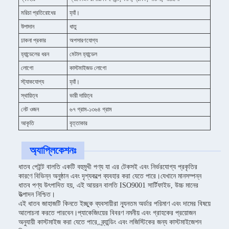
মরিচা প্রতিরোধের
হ্যাঁ।
উপাদান
ধাতু
ঢাকনা প্রকার
অপসারণযোগ্য
হ্যান্ডেলের ধরন
মেটাল হ্যান্ডেল
লোগো
কাস্টমাইজড লোগো
স্ট্যাকযোগ্য
হ্যাঁ।
স্থায়িত্ব
ভারী দায়িত্ব
নেট ওজন
৬৭ গ্রাম-১৩৬৪ গ্রাম
আকৃতি
বৃত্তাকার
অ্যাপ্লিকেশনঃ
ধাতব পেইন্ট বালতি একটি বহুমুখী পণ্য যা এর টেকসই এবং নির্ভরযোগ্য প্রকৃতির
কারণে বিভিন্ন অনুষ্ঠান এবং দৃশ্যকল্পে ব্যবহার করা যেতে পারে।যেখানে মানসম্পন্ন
ধাতব পণ্য উৎপাদিত হয়, এই আয়রন বালতি ISO9001 সার্টিফাইড, উচ্চ মানের
উত্পাদন নিশ্চিত।
এই ধাতব জাহাজটি কিনতে ইচ্ছুক ব্যবসায়ীরা ন্যূনতম অর্ডার পরিমাণ এবং দামের বিষয়ে
আলোচনা করতে পারবেন।প্যাকেজিংয়ের বিবরণ নমনীয় এবং গ্রাহকের প্রয়োজন
অনুযায়ী কাস্টমাইজ করা যেতে পারে, ব্র্যান্ডিং এবং লজিস্টিকের জন্য কাস্টমাইজেশন