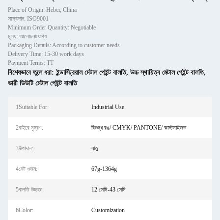
Place of Origin: Hebei, China
সাক্ষ্যদান: ISO9001
Minimum Order Quantity: Negotiable
মূল্য: আলোচনাযোগ্য
Packaging Details: According to customer needs
Delivery Time: 15-30 work days
Payment Terms: TT
বিশেষভাবে তুলে ধরা:
ইন্ডাস্ট্রিয়াল মেটাল পেইন্ট বালতি
,
উচ্চ স্থায়িত্ব মেটাল পেইন্ট বালতি
,
ভারী ডিউটি মেটাল পেইন্ট বালতি
1Suitable For:
Industrial Use
2বাইরে মুদ্রণ:
বিশুদ্ধ রঙ/ CMYK/ PANTONE/ কাস্টমাইজড
3উপাদান:
ধাতু
4নেট ওজন:
67g-1364g
5বালতি উচ্চতা:
12 সেমি-43 সেমি
6Color:
Customization