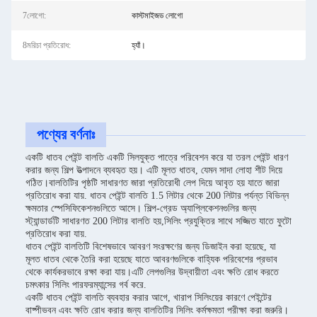
7লোগো:
কাস্টমাইজড লোগো
8মরিচা প্রতিরোধ:
হ্যাঁ।
পণ্যের বর্ণনাঃ
একটি ধাতব পেইন্ট বালতি একটি সিলযুক্ত পাত্রে পরিবেশন করে যা তরল পেইন্ট ধারণ
করার জন্য শিল্প উত্পাদনে ব্যবহৃত হয়। এটি মূলত ধাতব, যেমন সাদা লোহা শীট দিয়ে
গঠিত।বালতিটির পৃষ্ঠটি সাধারণত জারা প্রতিরোধী লেপ দিয়ে আবৃত হয় যাতে জারা
প্রতিরোধ করা যায়. ধাতব পেইন্ট বালতি 1.5 লিটার থেকে 200 লিটার পর্যন্ত বিভিন্ন
ক্ষমতার স্পেসিফিকেশনগুলিতে আসে। শিল্প-গ্রেড অ্যাপ্লিকেশনগুলির জন্য
স্ট্যান্ডার্ডটি সাধারণত 200 লিটার বালতি হয়,সিলিং প্রযুক্তির সাথে সজ্জিত যাতে ফুটো
প্রতিরোধ করা যায়.
ধাতব পেইন্ট বালতিটি বিশেষভাবে আবরণ সংরক্ষণের জন্য ডিজাইন করা হয়েছে, যা
মূলত ধাতব থেকে তৈরি করা হয়েছে যাতে আবরণগুলিকে বাহ্যিক পরিবেশের প্রভাব
থেকে কার্যকরভাবে রক্ষা করা যায়।এটি লেপগুলির উদ্বায়ীতা এবং ক্ষতি রোধ করতে
চমৎকার সিলিং পারফরম্যান্সের গর্ব করে.
একটি ধাতব পেইন্ট বালতি ব্যবহার করার আগে, খারাপ সিলিংয়ের কারণে পেইন্টের
বাষ্পীভবন এবং ক্ষতি রোধ করার জন্য বালতিটির সিলিং কর্মক্ষমতা পরীক্ষা করা জরুরি।