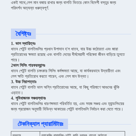
একই সাথে,লেপ মান বজায় রাখার জন্য বালতি ভিতরে কোন বিদেশী বস্তুর জন্য
পরিদর্শন অত্যন্ত গুরুত্বপূর্ণ.
বৈশিষ্ট্যঃ
1. ভাল স্থায়িত্বঃ
ধাতব পেইন্ট বালতিগুলির প্রধান উপাদান হ'ল ধাতব, যার উচ্চ কঠোরতা এবং জারা
প্রতিরোধের ক্ষমতা রয়েছে এবং বালতি দেহের দীর্ঘমেয়াদী পরিষেবা জীবন বাড়িয়ে তুলতে
পারে।
2ভাল সিলিং পারফরম্যান্সঃ
ধাতব পেইন্ট বালতি চমৎকার সিলিং কর্মক্ষমতা আছে, যা কার্যকরভাবে উদ্বায়ীতা এবং
লেপ ক্ষতি প্রতিরোধ করতে পারেন, এবং লেপ মান উন্নত।
3. উচ্চ নিরাপত্তাঃ
ধাতব পেইন্ট বালতি ভাল অগ্নি প্রতিরোধের আছে, যা কিছু পরিমাণে আগুনের ঝুঁকি
এড়াতে।
4. সুবিধাজনক সঞ্চয়স্থানঃ
ধাতব পেইন্ট বালতিগুলির ধারণক্ষমতা পরিবর্তিত হয়, এবং সহজ সঞ্চয় এবং হ্যান্ডলিংয়ের
জন্য প্রয়োজন অনুযায়ী বিভিন্ন আকারের পেইন্ট বালতিগুলি নির্বাচন করা যেতে পারে।
টেকনিক্যাল প্যারামিটারঃ
ব্যবহার
প্যাকেজিং রাসায়নিক পেইন্ট, কালি, দ্রাবক, পাতলা, আঠালো