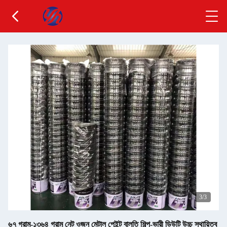
3
/3
৬৭ গ্রাম-১৩৬৪ গ্রাম নেট ওজন মেটাল পেইন্ট বালতি শিল্প-ভারী ডিউটি উচ্চ স্থায়িত্ব