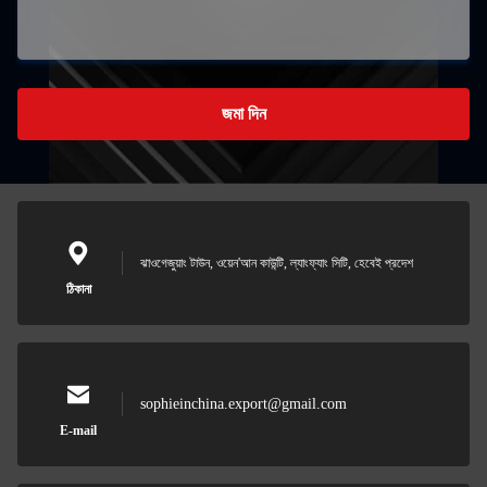
জমা দিন
ঝাওগেজুয়াং টাউন, ওয়েন'আন কাউন্টি, ল্যাংফ্যাং সিটি, হেবেই প্রদেশ
ঠিকানা
sophieinchina.export@gmail.com
E-mail