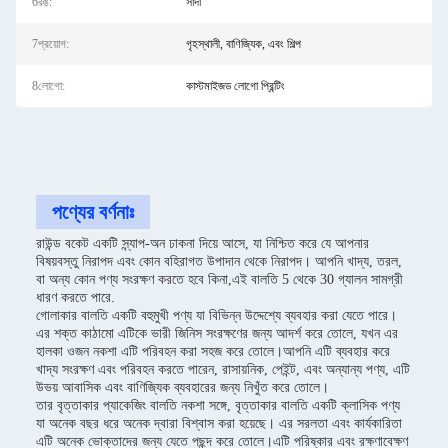
6রঙ:
সাদা
7প্রয়োগ:
গৃহস্থালী, বাণিজ্যিক, এবং শিল্প
8লোগো:
কাস্টমাইজড লোগো প্রিন্টিং
পণ্যের বর্ণনাঃ
রাউন্ড বকেট একটি স্ন্যাপ-অন ঢাকনা দিয়ে আসে, যা নিশ্চিত করে যে আপনার
বিষয়বস্তু নিরাপদ এবং কোন বহিরাগত উপাদান থেকে নিরাপদ। আপনি খাদ্য, তরল,
বা অন্য কোন পণ্য সংরক্ষণ করতে হবে কিনা,এই বালতি 5 থেকে 30 গ্যালন সামগ্রী
ধারণ করতে পারে.
গোলাকার বালতি একটি বহুমুখী পণ্য যা বিভিন্ন উদ্দেশ্যে ব্যবহার করা যেতে পারে।
এর শক্ত কাঠামো এটিকে ভারী জিনিস সংরক্ষণের জন্য আদর্শ করে তোলে, যখন এর
হালকা ওজন নকশা এটি পরিবহন করা সহজ করে তোলে।আপনি এটি ব্যবহার করে
খাদ্য সংরক্ষণ এবং পরিবহন করতে পারেন, রাসায়নিক, পেইন্ট, এবং অন্যান্য পণ্য, এটি
উভয় আবাসিক এবং বাণিজ্যিক ব্যবহারের জন্য নিখুঁত করে তোলে।
তার বৃত্তাকার প্যাকেজিং বালতি নকশা সঙ্গে, বৃত্তাকার বালতি একটি ক্লাসিক পণ্য
যা অনেক বছর ধরে অনেক দ্বারা বিশ্বাস করা হয়েছে। এর সরলতা এবং কার্যকারিতা
এটি অনেক ভোক্তাদের জন্য যেতে পছন্দ করে তোলে।এটি পরিষ্কার এবং রক্ষণাবেক্ষণ