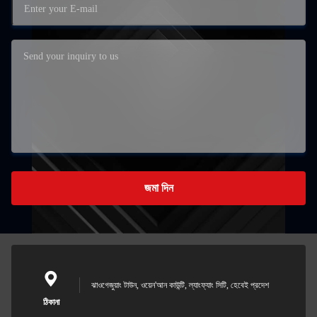
জমা দিন
ঝাওগেজুয়াং টাউন, ওয়েন'আন কাউন্টি, ল্যাংফ্যাং সিটি, হেবেই প্রদেশ
ঠিকানা