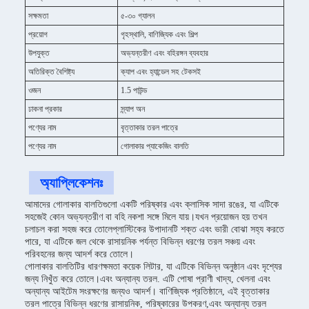
সক্ষমতা
৫-৩০ গ্যালন
প্রয়োগ
গৃহস্থালি, বাণিজ্যিক এবং শিল্প
উপযুক্ত
অভ্যন্তরীণ এবং বহিরঙ্গন ব্যবহার
অতিরিক্ত বৈশিষ্ট্য
ক্যাপ এবং হ্যান্ডেল সহ টেকসই
ওজন
1.5 পাউন্ড
ঢাকনা প্রকার
স্ন্যাপ অন
পণ্যের নাম
বৃত্তাকার তরল পাত্রে
পণ্যের নাম
গোলাকার প্যাকেজিং বালতি
অ্যাপ্লিকেশনঃ
আমাদের গোলাকার বালতিগুলো একটি পরিষ্কার এবং ক্লাসিক সাদা রঙের, যা এটিকে
সহজেই কোন অভ্যন্তরীণ বা বহি নকশা সঙ্গে মিলে যায়।যখন প্রয়োজন হয় তখন
চলাচল করা সহজ করে তোলেপ্লাস্টিকের উপাদানটি শক্ত এবং ভারী বোঝা সহ্য করতে
পারে, যা এটিকে জল থেকে রাসায়নিক পর্যন্ত বিভিন্ন ধরণের তরল সঞ্চয় এবং
পরিবহনের জন্য আদর্শ করে তোলে।
গোলাকার বালতিটির ধারণক্ষমতা কয়েক লিটার, যা এটিকে বিভিন্ন অনুষ্ঠান এবং দৃশ্যের
জন্য নিখুঁত করে তোলে।এবং অন্যান্য তরল. এটি পোষা প্রাণী খাদ্য, খেলনা এবং
অন্যান্য আইটেম সংরক্ষণের জন্যও আদর্শ। বাণিজ্যিক প্রতিষ্ঠানে, এই বৃত্তাকার
তরল পাত্রে বিভিন্ন ধরণের রাসায়নিক, পরিষ্কারের উপকরণ,এবং অন্যান্য তরল