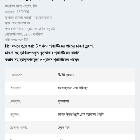
উৎপত্তি স্থল: হেবেই, চীন
সাক্ষ্যদান: ISO9001
ন্যূনতম চাহিদার পরিমাণ: আলোচনাযোগ্য
মূল্য: আলোচনাযোগ্য
প্যাকেজিং বিবরণ: গ্রাহকের চাহিদা অনুযায়ী
ডেলিভারি সময়: ১৫-৩০ কার্যদিবস
পরিশোধের শর্ত: টিটি
বিশেষভাবে তুলে ধরা:
5 গ্যালন প্লাস্টিকের পাত্রে ঢাকনা স্ন্যাপ
,
ঢাকনা সহ ব্যক্তিগতকৃত বৃত্তাকার প্লাস্টিকের বালতি
,
কভার সহ ব্যক্তিগতকৃত ৫ গ্যালন প্লাস্টিকের পাত্রে
1সক্ষমতা:
5-30 গ্যালন
2ব্যবহার:
সংগ্রহস্থল এবং পরিবহন
3আকৃতি:
বৃত্তাকার
4মুদ্রণ:
সিল্ক স্ক্রিন প্রিন্টিং.হিট ট্রান্সফার প্রিন্টিং
5ঢাকনা প্রকার:
স্ন্যাপ-অন