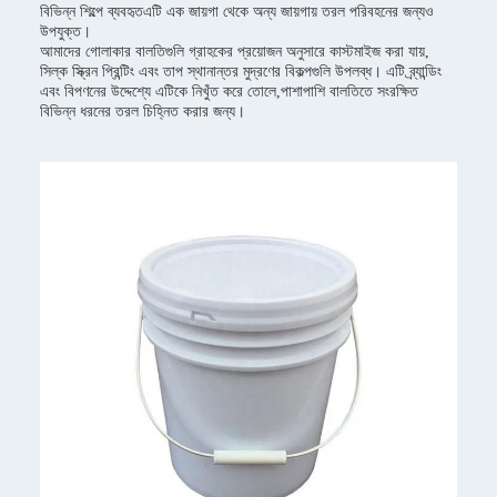
বিভিন্ন শিল্পে ব্যবহৃতএটি এক জায়গা থেকে অন্য জায়গায় তরল পরিবহনের জন্যও
উপযুক্ত।
আমাদের গোলাকার বালতিগুলি গ্রাহকের প্রয়োজন অনুসারে কাস্টমাইজ করা যায়,
সিল্ক স্ক্রিন প্রিন্টিং এবং তাপ স্থানান্তর মুদ্রণের বিকল্পগুলি উপলব্ধ। এটি ব্র্যান্ডিং
এবং বিপণনের উদ্দেশ্যে এটিকে নিখুঁত করে তোলে,পাশাপাশি বালতিতে সংরক্ষিত
বিভিন্ন ধরনের তরল চিহ্নিত করার জন্য।