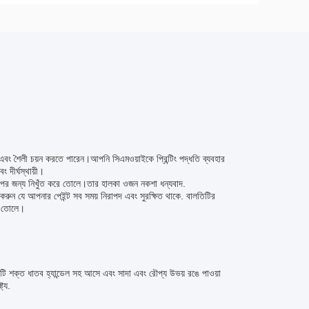
বং শৈলী চয়ন করতে পারেন।আপনি সিএমওয়াইকে প্রিন্টিং পদ্ধতি ব্যবহার
 দীর্ঘস্থায়ী।
্রকল্পের জন্য নিখুঁত করে তোলে।তার হালকা ওজন নকশা ধন্যবাদ.
ত করুন যে আপনার পেইন্ট সব সময় নিরাপদ এবং সুরক্ষিত থাকে. বালতিটির
রে তোলে।
একটি শক্ত ধাতব হ্যান্ডেল সহ আসে এবং সাদা এবং রৌপ্য উভয় রঙে পাওয়া
্য.