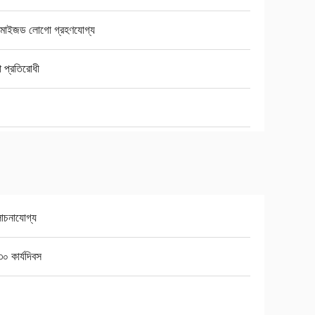
্টমাইজড লোগো গ্রহণযোগ্য
া প্রতিরোধী
চনাযোগ্য
০ কার্যদিবস