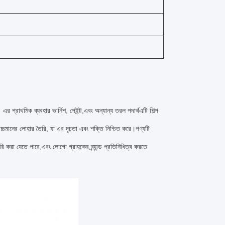
 এর প্রাথমিক ব্যবহার ভার্নিশ, পেইন্ট,এবং অন্যান্য তরল পদার্থএটি শিল্প
উচ্চমানের লোহার তৈরি, যা এর দৃঢ়তা এবং শক্তি নিশ্চিত করে।পণ্যটি
ৈরি করা যেতে পারে,এবং লোগো গ্রাহকের ব্র্যান্ড প্রতিনিধিত্ব করতে