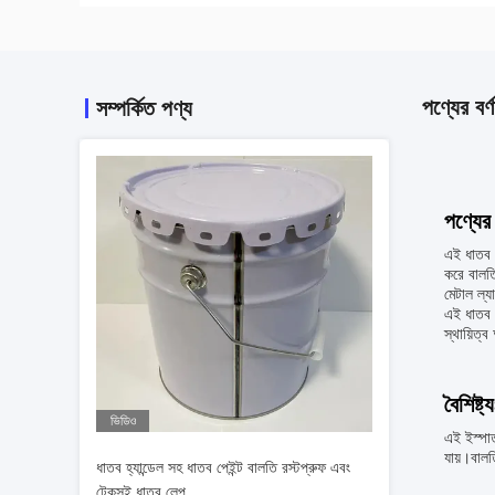
পণ্যের বর্ণ
সম্পর্কিত পণ্য
পণ্যের 
এই ধাতব ল
করে বালতি
মেটাল ল্য
এই ধাতব ল
স্থায়িত্
বৈশিষ্ট্য
ভিডিও
এই ইস্পাত
যায়।বালত
ধাতব হ্যান্ডেল সহ ধাতব পেইন্ট বালতি রস্টপ্রুফ এবং
টেকসই ধাতব লেপ