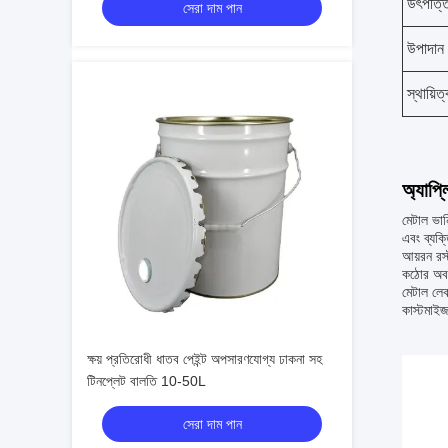
উৎপত্ত
সেরা দাম পান
উপাদান
স্থায়িত্
অ্যাপ্
মেটাল ভার্
এবং ব্যক্
আয়রন রস্
কঠোর অবস্
মেটাল লেক
কাস্টমাইজ
ক্ষয় প্রতিরোধী ধাতব পেইন্ট অপসারণযোগ্য ঢাকনা সহ
টিনপ্লেট বালতি 10-50L
সেরা দাম পান