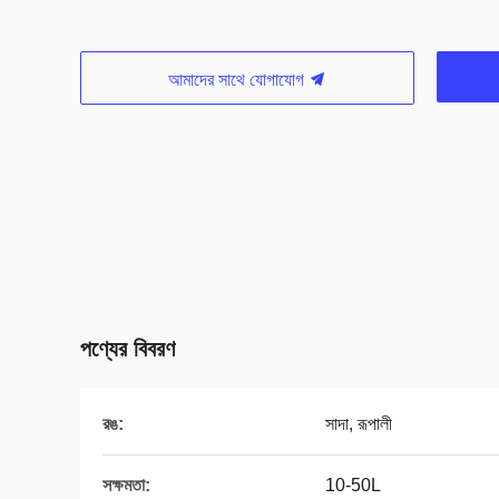
আমাদের সাথে যোগাযোগ
পণ্যের বিবরণ
রঙ:
সাদা, রূপালী
সক্ষমতা:
10-50L