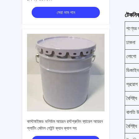
সেরা দাম পান
টেকনিক্
পণ্যের 
ঢাকনা
লোগো
ডিজাইন
প্রয়োগ
বৈশিষ্ট্য
বালতি উ
কাস্টমাইজড ভলিউম আয়রন রস্টপ্রুফিং ব্যারেল আয়রন
বৈশিষ্ট্য
প্লাটিং মেটাল পেইন্ট ক্যান ক্যাপ সহ