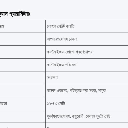
যাল প্যারামিটারঃ
নাম
লোহার পেইন্ট বালতি
অপসারণযোগ্য ঢাকনা
কাস্টমাইজড লোগো গ্রহণযোগ্য
কাস্টমাইজড পরিষেবা
সংরক্ষণ
হালকা ওজনের, পরিষ্কার করা সহজ, শক্ত
চ্চতা
১২-৪৩ সেমি
পুনর্ব্যবহারযোগ্য, বায়ুরোধী, কোনও ফুটো নেই