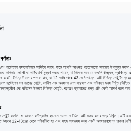
না
বর্ণনাঃ
েপ কন্টেইনার কাস্টমাইজড সার্ভিসে আসে, যাতে আপনি আপনার প্রয়োজনের সবচেয়ে উপযুক্ত নকশা এ
তে আপনার লোগো বা আর্টওয়ার্ক মুদ্রণ করতে পারেন, যা নিশ্চিত করে যে রংগুলি উজ্জ্বল, প্রাণবন্ত এবং
াক বকেট বিভিন্ন উচ্চতায় পাওয়া যায়, যা 12 সেমি থেকে 43 সেমি পর্যন্ত, এটি বিভিন্ন পেইন্টিং প
েপ কন্টেইনার সব ধরনের পেইন্ট, ভার্নিশ এবং অন্যান্য লেপ সংরক্ষণ এবং পরিবহন জন্য নিখুঁত।নিশ্চি
ব অভ্যন্তরীণ এবং বহিরঙ্গন উভয়ই বিভিন্ন পেইন্টিং প্রকল্পে ব্যবহারের জন্য এটি একটি আদর্শ পছন্দ ক
ঃ
 পেইন্ট বালতি, যা আয়রন রস্টপ্রুফিং ব্যারেল নামেও পরিচিত, এটি সঞ্চয় করার জন্য নিখুঁত। এটি 
ি উচ্চতা 12-43cm থেকে পরিবর্তিত হয় এবং সহজ অ্যাক্সেস জন্য একটি অপসারণযোগ্য ঢাকনা বৈশিষ্ট