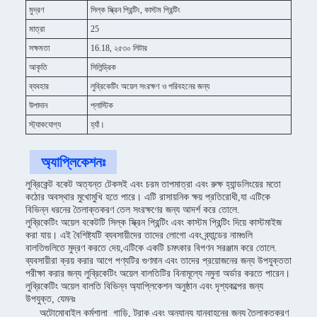
মুদ্রণ
সিল্ক স্ক্রিন প্রিন্টিং, কাস্টম প্রিন্টিং
মাত্রা
25
সক্ষমতা
16.18, ২৫৩০ লিটার
আকৃতি
সিলিন্ড্রিক
ব্যবহার
লুব্রিকেটিং অয়েল সংরক্ষণ ও পরিবহনের জন্য
উপাদান
প্লাস্টিক
স্ট্যাকযোগ্য
হ্যাঁ।
অ্যাপ্লিকেশনঃ
লুব্রিকেন্ট বকেট অত্যন্ত টেকসই এবং চরম তাপমাত্রা এবং রুক্ষ হ্যান্ডলিংয়ের মতো
কঠোর অবস্থার মুখোমুখি হতে পারে। এটি রাসায়নিক ক্ষয় প্রতিরোধী,যা এটিকে
বিভিন্ন ধরনের তৈলাক্তকরণ তেল সংরক্ষণের জন্য আদর্শ করে তোলে.
লুব্রিকেটিং অয়েল বকেটটি সিল্ক স্ক্রিন প্রিন্টিং এবং কাস্টম প্রিন্টিং দিয়ে কাস্টমাইজ
করা যায়। এই বৈশিষ্ট্যটি ব্যবসায়ীদের তাদের লোগো এবং ব্র্যান্ডের নামগুলি
বালতিগুলিতে মুদ্রণ করতে দেয়,এটিকে একটি চমৎকার বিপণন সরঞ্জাম করে তোলে.
ব্যবসায়ীরা ক্রয় করার আগে পণ্যটির গুণমান এবং তাদের প্রয়োজনের জন্য উপযুক্ততা
পরীক্ষা করার জন্য লুব্রিকেটিং অয়েল বালতিটির বিনামূল্যে নমুনা অর্ডার করতে পারেন।
লুব্রিকেটিং অয়েল বালতি বিভিন্ন অ্যাপ্লিকেশন অনুষ্ঠান এবং দৃশ্যকল্পের জন্য
উপযুক্ত, যেমনঃ
অটোমোবাইল কর্মশালা ️ গাড়ি, ট্রাক এবং অন্যান্য যানবাহনের জন্য তৈলাক্তকরণ