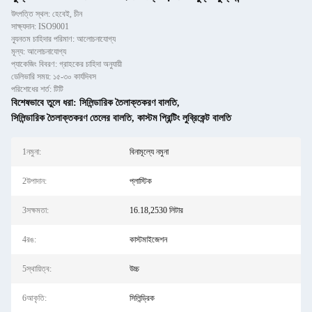
উৎপত্তি স্থল: হেবেই, চীন
সাক্ষ্যদান: ISO9001
ন্যূনতম চাহিদার পরিমাণ: আলোচনাযোগ্য
মূল্য: আলোচনাযোগ্য
প্যাকেজিং বিবরণ: গ্রাহকের চাহিদা অনুযায়ী
ডেলিভারি সময়: ১৫-৩০ কার্যদিবস
পরিশোধের শর্ত: টিটি
বিশেষভাবে তুলে ধরা:
সিলিন্ডারিক তৈলাক্তকরণ বালতি
,
সিলিন্ডারিক তৈলাক্তকরণ তেলের বালতি
,
কাস্টম প্রিন্টিং লুব্রিকেন্ট বালতি
1নমুনা:
বিনামূল্যে নমুনা
2উপাদান:
প্লাস্টিক
3সক্ষমতা:
16.18,2530 লিটার
4রঙ:
কাস্টমাইজেশন
5স্থায়িত্ব:
উচ্চ
6আকৃতি:
সিলিন্ড্রিক