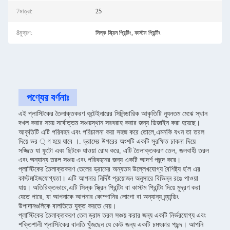
7মাত্রা:
25
8মুদ্রণ:
সিল্ক স্ক্রিন প্রিন্টিং, কাস্টম প্রিন্টিং
পণ্যের বর্ণনাঃ
এই প্লাস্টিকের তৈলাক্তকরণ কন্টেইনারের সিলিন্ডারিক আকৃতিটি ন্যূনতম মেঝে স্থান
দখল করার সময় সর্বোত্তম সঞ্চয়স্থান সরবরাহ করার জন্য ডিজাইন করা হয়েছে।
আকৃতিটি এটি পরিবহন এবং পরিচালনা করা সহজ করে তোলে,এমনকি যখন তা তরল
দিয়ে ভর ্ ণ হয়ে যাবে ।. ড্রামের উপরের অংশটি একটি সুরক্ষিত ঢাকনা দিয়ে
সজ্জিত যা ফুটো এবং ছিটকে যাওয়া রোধ করে, এটি তৈলাক্তকরণ তেল, জলবাহী তরল
এবং অন্যান্য তরল সঞ্চয় এবং পরিবহনের জন্য একটি আদর্শ পছন্দ করে।
প্লাস্টিকের তৈলাক্তকরণ তেলের ড্রামের অন্যতম উল্লেখযোগ্য বৈশিষ্ট্য হ'ল এর
কাস্টমাইজযোগ্যতা। এটি আপনার নির্দিষ্ট প্রয়োজন অনুসারে বিভিন্ন রঙে পাওয়া
যায়। অতিরিক্তভাবে,এটি সিল্ক স্ক্রিন প্রিন্টিং বা কাস্টম প্রিন্টিং দিয়ে মুদ্রণ করা
যেতে পারে, যা আপনাকে আপনার কোম্পানির লোগো বা অন্যান্য ব্র্যান্ডিং
উপাদানগুলিকে বালতিতে যুক্ত করতে দেয়।
প্লাস্টিকের তৈলাক্তকরণ তেল ড্রাম তরল সঞ্চয় করার জন্য একটি নির্ভরযোগ্য এবং
শক্তিশালী প্লাস্টিকের বালতি খুঁজছেন যে কেউ জন্য একটি চমৎকার পছন্দ। আপনি