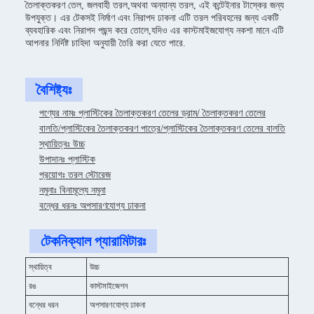
তৈলাক্তকরণ তেল, জলবাহী তরল,অথবা অন্যান্য তরল, এই কন্টেইনার টাস্কের জন্য
উপযুক্ত। এর টেকসই নির্মাণ এবং নিরাপদ ঢাকনা এটি তরল পরিবহনের জন্য একটি
ব্যবহারিক এবং নিরাপদ পছন্দ করে তোলে,যদিও এর কাস্টমাইজযোগ্য নকশা মানে এটি
আপনার নির্দিষ্ট চাহিদা অনুযায়ী তৈরি করা যেতে পারে.
বৈশিষ্ট্যঃ
পণ্যের নামঃ প্লাস্টিকের তৈলাক্তকরণ তেলের ড্রাম/ তৈলাক্তকরণ তেলের
বালতি/প্লাস্টিকের তৈলাক্তকরণ পাত্রে/প্লাস্টিকের তৈলাক্তকরণ তেলের বালতি
স্থায়িত্বঃ উচ্চ
উপাদানঃ প্লাস্টিক
প্রয়োগঃ তরল স্টোরেজ
নমুনাঃ বিনামূল্যে নমুনা
বন্ধের ধরনঃ অপসারণযোগ্য ঢাকনা
টেকনিক্যাল প্যারামিটারঃ
স্থায়িত্ব
উচ্চ
রঙ
কাস্টমাইজেশন
বন্ধের ধরন
অপসারণযোগ্য ঢাকনা