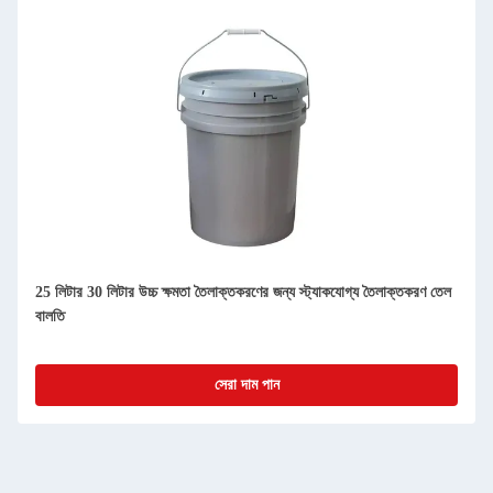
25 লিটার 30 লিটার উচ্চ ক্ষমতা তৈলাক্তকরণের জন্য স্ট্যাকযোগ্য তৈলাক্তকরণ তেল
বালতি
সেরা দাম পান