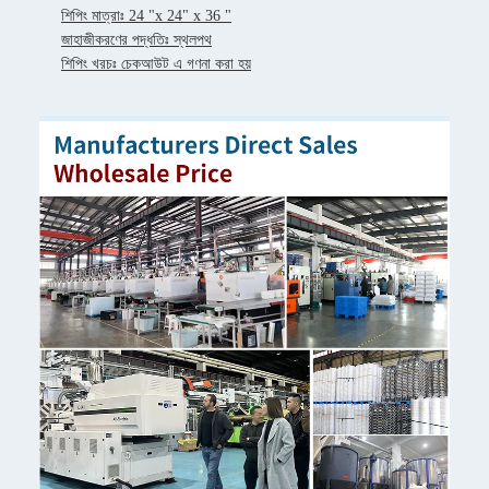
শিপিং মাত্রাঃ 24 "x 24" x 36 "
জাহাজীকরণের পদ্ধতিঃ স্থলপথ
শিপিং খরচঃ চেকআউট এ গণনা করা হয়