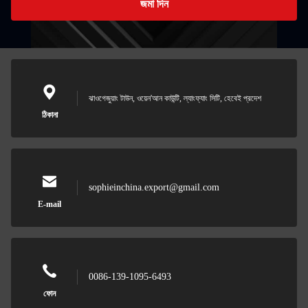
জমা দিন
ঝাওগেজুয়াং টাউন, ওয়েন'আন কাউন্টি, ল্যাংফ্যাং সিটি, হেবেই প্রদেশ
ঠিকানা
sophieinchina.export@gmail.com
E-mail
0086-139-1095-6493
ফোন