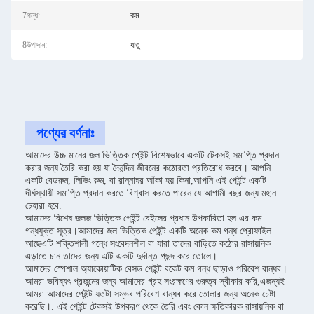
7গন্ধ:
কম
8উপাদান:
ধাতু
পণ্যের বর্ণনাঃ
আমাদের উচ্চ মানের জল ভিত্তিক পেইন্ট বিশেষভাবে একটি টেকসই সমাপ্তি প্রদান
করার জন্য তৈরি করা হয় যা দৈনন্দিন জীবনের কঠোরতা প্রতিরোধ করবে। আপনি
একটি বেডরুম, লিভিং রুম, বা রান্নাঘর আঁকা হয় কিনা,আপনি এই পেইন্ট একটি
দীর্ঘস্থায়ী সমাপ্তি প্রদান করতে বিশ্বাস করতে পারেন যে আগামী বছর জন্য মহান
চেহারা হবে.
আমাদের বিশেষ জলজ ভিত্তিক পেইন্ট বেইলের প্রধান উপকারিতা হল এর কম
গন্ধযুক্ত সূত্র।আমাদের জল ভিত্তিক পেইন্ট একটি অনেক কম গন্ধ প্রোফাইল
আছেএটি শক্তিশালী গন্ধে সংবেদনশীল বা যারা তাদের বাড়িতে কঠোর রাসায়নিক
এড়াতে চান তাদের জন্য এটি একটি দুর্দান্ত পছন্দ করে তোলে।
আমাদের স্পেশাল অ্যাকোয়াটিক বেসড পেইন্ট বকেট কম গন্ধ ছাড়াও পরিবেশ বান্ধব।
আমরা ভবিষ্যৎ প্রজন্মের জন্য আমাদের গ্রহ সংরক্ষণের গুরুত্ব স্বীকার করি,এজন্যই
আমরা আমাদের পেইন্ট যতটা সম্ভব পরিবেশ বান্ধব করে তোলার জন্য অনেক চেষ্টা
করেছি।. এই পেইন্ট টেকসই উপকরণ থেকে তৈরি এবং কোন ক্ষতিকারক রাসায়নিক বা