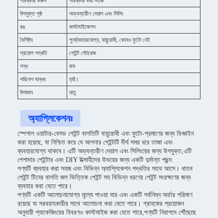
পরিষ্কার করুন
পরিষ্কার করা সহজ
উপযুক্ত পৃষ্ঠ
অভ্যন্তরীণ দেয়াল এবং সিলিং
রঙ
কাস্টমাইজেশন
বৈশিষ্ট্য
পুনর্ব্যবহারযোগ্য, বায়ুরোধী, কোনও ফুটো নেই
প্রয়োগ পদ্ধতি
পেইন্ট স্টোরেজ
গন্ধ
কম
পরিবেশ বান্ধব
হ্যাঁ।
উপাদান
ধাতু
অ্যাপ্লিকেশনঃ
স্পেশাল ওয়াটার-বেসড পেইন্ট বালতিটি বায়ুরোধী এবং ফুটো-প্রমাণের জন্য ডিজাইন
করা হয়েছে, যা নিশ্চিত করে যে আপনার পেইন্টটি দীর্ঘ সময় ধরে তাজা এবং
ব্যবহারযোগ্য থাকবে। এটি অভ্যন্তরীণ দেয়াল এবং সিলিংয়ের জন্য উপযুক্ত,এটি
পেশাদার পেইন্টার এবং DIY উত্সাহীদের উভয়ের জন্য একটি দুর্দান্ত পছন্দ.
পণ্যটি ব্যবহার করা সহজ এবং বিভিন্ন অ্যাপ্লিকেশন পদ্ধতির সাথে আসে। ধাতব
পেইন্ট টিনের বালতি জল ভিত্তিক পেইন্ট সহ বিভিন্ন ধরণের পেইন্ট সংরক্ষণের জন্য
ব্যবহার করা যেতে পারে।
পণ্যটি একটি আলোচনাযোগ্য মূল্যে পাওয়া যায় এবং একটি সর্বনিম্ন অর্ডার পরিমাণ
রয়েছে যা সরবরাহকারীর সাথে আলোচনা করা যেতে পারে। গ্রাহকের প্রয়োজন
অনুযায়ী প্যাকেজিংয়ের বিবরণও কাস্টমাইজ করা যেতে পারে,পণ্যটি নিরাপদে পৌঁছেছে