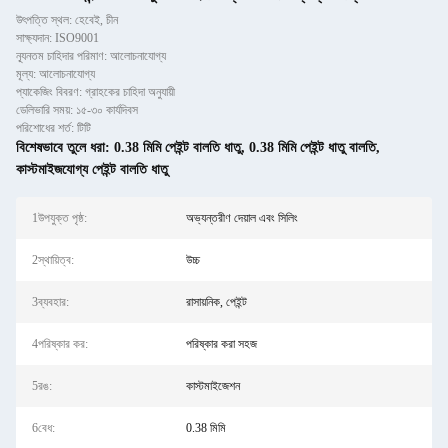
উৎপত্তি স্থল: হেবেই, চীন
সাক্ষ্যদান: ISO9001
ন্যূনতম চাহিদার পরিমাণ: আলোচনাযোগ্য
মূল্য: আলোচনাযোগ্য
প্যাকেজিং বিবরণ: গ্রাহকের চাহিদা অনুযায়ী
ডেলিভারি সময়: ১৫-৩০ কার্যদিবস
পরিশোধের শর্ত: টিটি
বিশেষভাবে তুলে ধরা:
0.38 মিমি পেইন্ট বালতি ধাতু
,
0.38 মিমি পেইন্ট ধাতু বালতি
,
কাস্টমাইজযোগ্য পেইন্ট বালতি ধাতু
1উপযুক্ত পৃষ্ঠ:
অভ্যন্তরীণ দেয়াল এবং সিলিং
2স্থায়িত্ব:
উচ্চ
3ব্যবহার:
রাসায়নিক, পেইন্ট
4পরিষ্কার কর:
পরিষ্কার করা সহজ
5রঙ:
কাস্টমাইজেশন
6বেধ:
0.38 মিমি