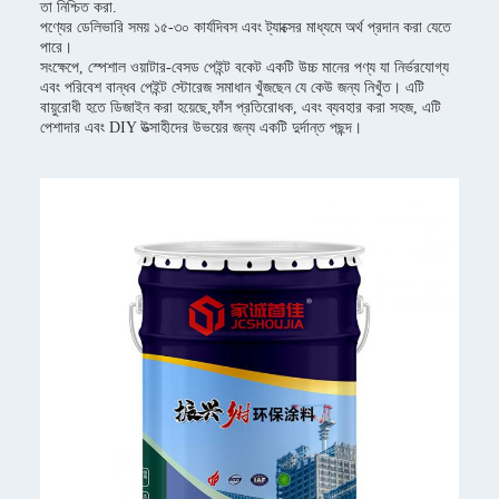
তা নিশ্চিত করা.
পণ্যের ডেলিভারি সময় ১৫-৩০ কার্যদিবস এবং ট্যাক্সের মাধ্যমে অর্থ প্রদান করা যেতে
পারে।
সংক্ষেপে, স্পেশাল ওয়াটার-বেসড পেইন্ট বকেট একটি উচ্চ মানের পণ্য যা নির্ভরযোগ্য
এবং পরিবেশ বান্ধব পেইন্ট স্টোরেজ সমাধান খুঁজছেন যে কেউ জন্য নিখুঁত। এটি
বায়ুরোধী হতে ডিজাইন করা হয়েছে,ফাঁস প্রতিরোধক, এবং ব্যবহার করা সহজ, এটি
পেশাদার এবং DIY উত্সাহীদের উভয়ের জন্য একটি দুর্দান্ত পছন্দ।