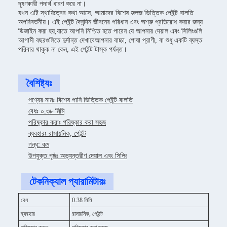
দূষণকারী পদার্থ ধারণ করে না।
যখন এটি স্থায়িত্বের কথা আসে, আমাদের বিশেষ জলজ ভিত্তিক পেইন্ট বালতি
অপরিবর্তনীয়। এই পেইন্ট দৈনন্দিন জীবনের পরিধান এবং অশ্রু প্রতিরোধ করার জন্য
ডিজাইন করা হয়,যাতে আপনি নিশ্চিত হতে পারেন যে আপনার দেয়াল এবং সিলিংগুলি
আগামী বছরগুলিতে দুর্দান্ত দেখাবেআপনার বাচ্চা, পোষা প্রাণী, বা শুধু একটি ব্যস্ত
পরিবার থাকুক না কেন, এই পেইন্ট টাস্ক পর্যন্ত।
বৈশিষ্ট্যঃ
পণ্যের নামঃ বিশেষ পানি ভিত্তিক পেইন্ট বালতি
বেধঃ ০.৩৮ মিমি
পরিষ্কার করাঃ পরিষ্কার করা সহজ
ব্যবহারঃ রাসায়নিক, পেইন্ট
গন্ধ: কম
উপযুক্ত পৃষ্ঠঃ অভ্যন্তরীণ দেয়াল এবং সিলিং
টেকনিক্যাল প্যারামিটারঃ
বেধ
0.38 মিমি
ব্যবহার
রাসায়নিক, পেইন্ট